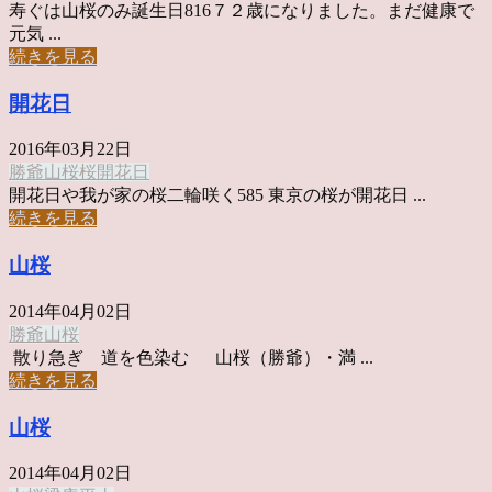
寿ぐは山桜のみ誕生日816７２歳になりました。まだ健康で
元気 ...
続きを見る
開花日
2016年03月22日
勝爺
山桜
桜
開花日
開花日や我が家の桜二輪咲く585 東京の桜が開花日 ...
続きを見る
山桜
2014年04月02日
勝爺
山桜
散り急ぎ 道を色染む 山桜（勝爺）・満 ...
続きを見る
山桜
2014年04月02日