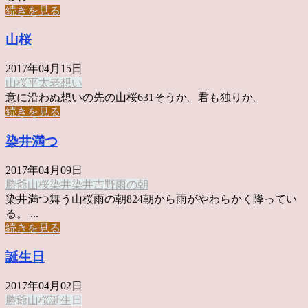
続きを見る
山桜
2017年04月15日
山桜
平太老
想い
意に沿わぬ想いの先の山桜631そうか。君も独りか。
続きを見る
染井満つ
2017年04月09日
勝爺
山桜
染井
染井吉野
雨の朝
染井満つ舞う山桜雨の朝824朝から雨がやわらかく降ってい
る。 ...
続きを見る
誕生日
2017年04月02日
勝爺
山桜
誕生日