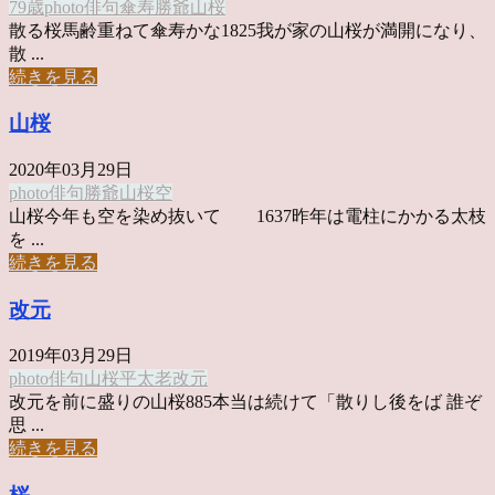
79歳
photo俳句
傘寿
勝爺
山桜
散る桜馬齢重ねて傘寿かな1825我が家の山桜が満開になり、
散 ...
続きを見る
山桜
2020年03月29日
photo俳句
勝爺
山桜
空
山桜今年も空を染め抜いて 1637昨年は電柱にかかる太枝
を ...
続きを見る
改元
2019年03月29日
photo俳句
山桜
平太老
改元
改元を前に盛りの山桜885本当は続けて「散りし後をば 誰ぞ
思 ...
続きを見る