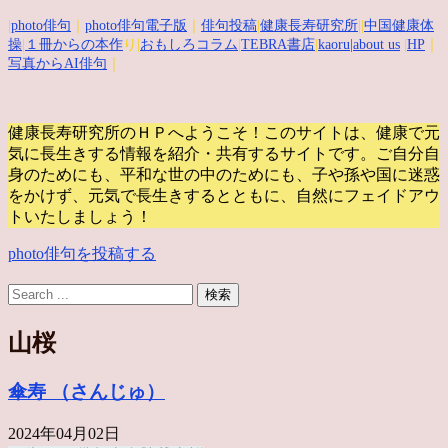
|
photo俳句
｜
photo俳句電子版
｜
俳句投稿
|
健康長寿研究所
||
中国健康体
操
|
１冊からの本作
り|
おもしろコラム
|
TEBRA書店
|
kaoru
|about us
|
HP
｜
写真からAI俳句
｜
健康長寿研究所のＨＰへようこそ！このサイトは、健康で元
気に長生きする情報を紹介・共有するサイトです。
ご自分自
身のためにも、平和な世の中のためにも、子や孫や国に迷惑
をかけず、元気で長生きするとともに、自然にフェイドアウ
トいたしましょう！
photo俳句を投稿する
山桜
傘寿 （さんじゅ）
2024年04月02日