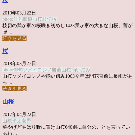
桜
2019年03月22日
photo俳句
勝爺
山桜
枝切
桜
枝切の我が家の桜咲き初めし1423我が家の大きな山桜。蕾が
膨 ...
続きを見る
桜
2018年03月27日
photo俳句
ソメイヨシノ
勝爺
山桜
揃い踏み
山桜ソメイヨシノや揃い踏み1063今年は開花直前に長雨があ
っ ...
続きを見る
山桜
2017年04月22日
山桜
平太老
野
華やげどやはり野に置け山桜640別に自分のことを言ってい
るわ ...