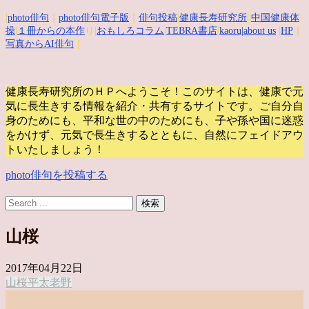
|
photo俳句
｜
photo俳句電子版
｜
俳句投稿
|
健康長寿研究所
||
中国健康体
操
|
１冊からの本作
り|
おもしろコラム
|
TEBRA書店
|
kaoru
|about us
|
HP
｜
写真からAI俳句
｜
健康長寿研究所のＨＰへようこそ！このサイトは、健康で元
気に長生きする情報を紹介・共有するサイトです。
ご自分自
身のためにも、平和な世の中のためにも、子や孫や国に迷惑
をかけず、元気で長生きするとともに、自然にフェイドアウ
トいたしましょう！
photo俳句を投稿する
山桜
2017年04月22日
山桜
平太老
野