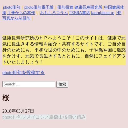
|
photo俳句
｜
photo俳句電子版
｜
俳句投稿
|
健康長寿研究所
||
中国健康体
操
|
１冊からの本作
り|
おもしろコラム
|
TEBRA書店
|
kaoru
|about us
|
HP
｜
写真からAI俳句
｜
健康長寿研究所のＨＰへようこそ！このサイトは、健康で元
気に長生きする情報を紹介・共有するサイトです。
ご自分自
身のためにも、平和な世の中のためにも、子や孫や国に迷惑
をかけず、元気で長生きするとともに、自然にフェイドアウ
トいたしましょう！
photo俳句を投稿する
桜
2018年03月27日
photo俳句
ソメイヨシノ
勝爺
山桜
揃い踏み