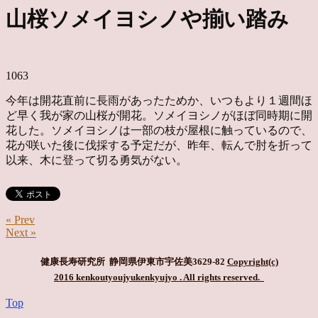
山桜ソメイヨシノや揃い踏み
1063
今年は開花直前に長雨があったためか、いつもより１週間ほ
ど早く我が家の山桜が開花。ソメイヨシノがほぼ同時期に開
花した。ソメイヨシノは一部の枝が屋根に触っているので、
花が咲いた後に伐採する予定だが、昨年、転んで肘を折って
以来、木に登って切る勇気がない。
« Prev
Next »
健康長寿研究所 静岡県伊東市宇佐美3629-82
Copyright(c)
2016 kenkoutyoujyukenkyujyo
. All rights reserved.
Top