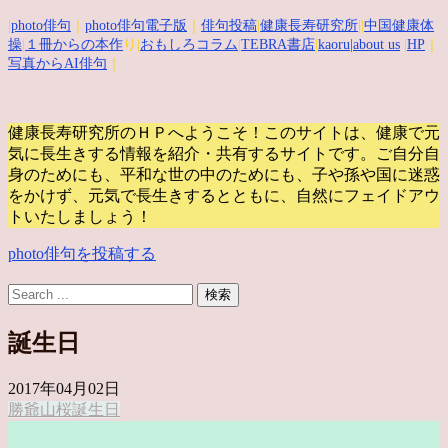
|
photo俳句
｜
photo俳句電子版
｜
俳句投稿
|
健康長寿研究所
||
中国健康体
操
|
１冊からの本作
り|
おもしろコラム
|
TEBRA書店
|
kaoru
|about us
|
HP
｜
写真からAI俳句
｜
健康長寿研究所のＨＰへようこそ！このサイトは、健康で元
気に長生きする情報を紹介・共有するサイトです。
ご自分自
身のためにも、平和な世の中のためにも、子や孫や国に迷惑
をかけず、元気で長生きするとともに、自然にフェイドアウ
トいたしましょう！
photo俳句を投稿する
誕生日
2017年04月02日
勝爺
山桜
誕生日