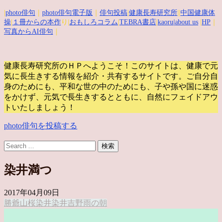
|
photo俳句
｜
photo俳句電子版
｜
俳句投稿
|
健康長寿研究所
||
中国健康体
操
|
１冊からの本作
り|
おもしろコラム
|
TEBRA書店
|
kaoru
|about us
|
HP
｜
写真からAI俳句
｜
健康長寿研究所のＨＰへようこそ！このサイトは、健康で元
気に長生きする情報を紹介・共有するサイトです。
ご自分自
身のためにも、平和な世の中のためにも、子や孫や国に迷惑
をかけず、元気で長生きするとともに、自然にフェイドアウ
トいたしましょう！
photo俳句を投稿する
染井満つ
2017年04月09日
勝爺
山桜
染井
染井吉野
雨の朝