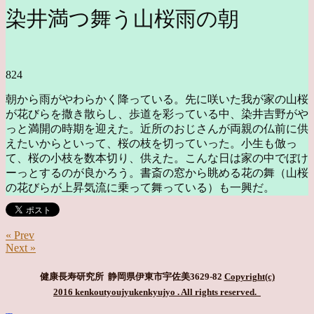
染井満つ舞う山桜雨の朝
824
朝から雨がやわらかく降っている。先に咲いた我が家の山桜
が花びらを撒き散らし、歩道を彩っている中、染井吉野がや
っと満開の時期を迎えた。近所のおじさんが両親の仏前に供
えたいからといって、桜の枝を切っていった。小生も倣っ
て、桜の小枝を数本切り、供えた。こんな日は家の中でぼけ
ーっとするのが良かろう。書斎の窓から眺める花の舞（山桜
の花びらが上昇気流に乗って舞っている）も一興だ。
« Prev
Next »
健康長寿研究所 静岡県伊東市宇佐美3629-82
Copyright(c)
2016 kenkoutyoujyukenkyujyo
. All rights reserved.