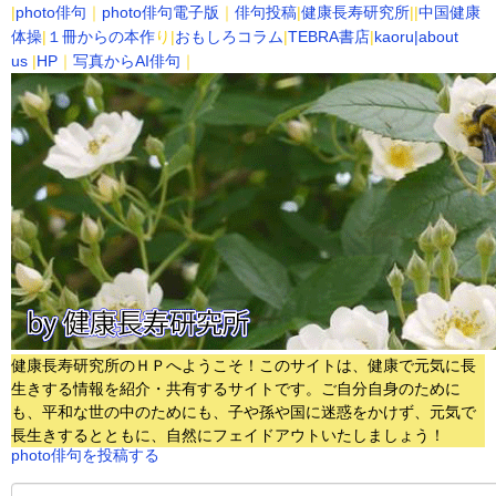
|
photo俳句
｜
photo俳句電子版
｜
俳句投稿
|
健康長寿研究所
||
中国健康
体操
|
１冊からの本作
り|
おもしろコラム
|
TEBRA書店
|
kaoru
|about
us
|
HP
｜
写真からAI俳句
｜
健康長寿研究所のＨＰへようこそ！このサイトは、健康で元気に長
生きする情報を紹介・共有するサイトです。
ご自分自身のために
も、平和な世の中のためにも、子や孫や国に迷惑をかけず、元気で
長生きするとともに、自然にフェイドアウトいたしましょう！
photo俳句を投稿する