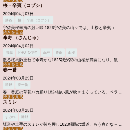
続きを見る
桜・辛夷（コブシ）
2024年04月07日
勝爺
桜
辛夷（コブシ）
宇佐美桜辛夷の競い咲 1826宇佐美の山々では、山桜と辛夷（ ...
続きを見る
傘寿 （さんじゅ）
2024年04月02日
79歳
PHOTO俳句
傘寿
勝爺
山桜
散る桜馬齢重ねて傘寿かな1825我が家の山桜が満開になり、散 ...
続きを見る
春一番
2024年03月29日
勝爺
春一番
春一番庭の草花バカ踊り1824強い風が吹きまくっている。ベラ ...
続きを見る
スミレ
2024年03月25日
すみれ
勝爺
坂道や土手のスミレが後を押し1823帰路の坂道、もう春だな～ ...
続きを見る