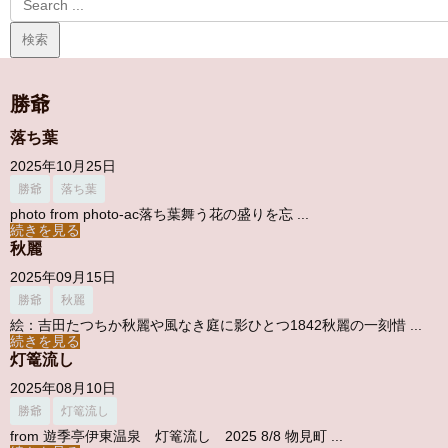
勝爺
落ち葉
2025年10月25日
勝爺
落ち葉
photo from photo-ac落ち葉舞う花の盛りを忘 ...
続きを見る
秋麗
2025年09月15日
勝爺
秋麗
絵：吉田たつちか秋麗や風なき庭に影ひとつ1842秋麗の一刻惜 ...
続きを見る
灯篭流し
2025年08月10日
勝爺
灯篭流し
from 遊季亭伊東温泉 灯篭流し 2025 8/8 物見町 ...