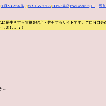
|
１冊からの本作
り|
おもしろコラム
|
TEBRA書店
|
kaoru
|about us
|
HP
｜
写真
気に長生きする情報を紹介・共有するサイトです。
ご自分自身
たしましょう！
..