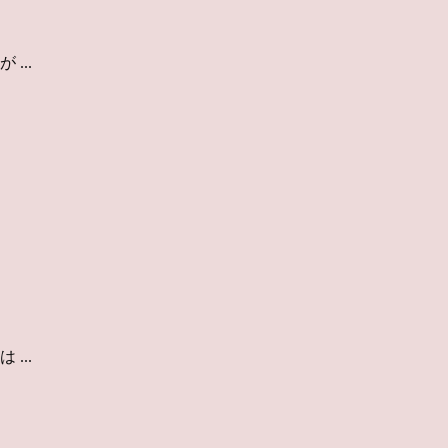
...
...