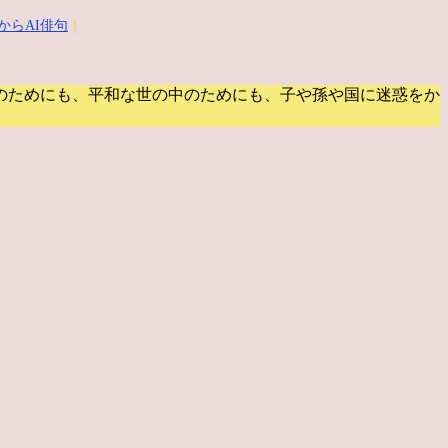
からAI俳句
｜
のためにも、平和な世の中のためにも、子や孫や国に迷惑をか