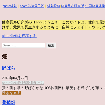
|
photo俳句
｜
photo俳句電子版
｜
俳句投稿
|
健康長寿研究所
||
中国健康体操
健康長寿研究所のＨＰへようこそ！このサイトは、健康で元
けず、元気で長生きするとともに、自然にフェイドアウトい
photo俳句を投稿する
畑
野ばら
2018年04月27日
photo俳句
勝爺
猪
畑
野ばら
猪の耕す畑の野ばらかな1098休耕田に繁茂する野ばらが年々そ .
続きを見る
葡萄畑