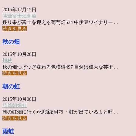
2015年12月15日
勝爺
富士
畑
葡萄
残り果が富士を迎える葡萄畑534 中伊豆ワイナリー ...
続きを見る
秋の畑
2015年10月28日
畑
秋
秋の畑つぎつぎ変わる色模様497 自然は偉大な芸術 ...
続きを見る
朝の虹
2015年10月08日
勝爺
朝
畑
虹
朝の虹畑に行くか思案顔475 ・虹が出ているよと呼 ...
続きを見る
雨蛙