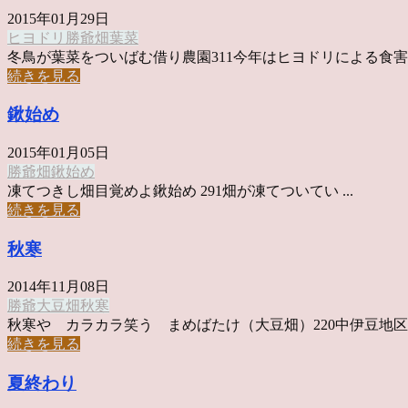
2015年01月29日
ヒヨドリ
勝爺
畑
葉菜
冬鳥が葉菜をついばむ借り農園311今年はヒヨドリによる食害が 
続きを見る
鍬始め
2015年01月05日
勝爺
畑
鍬始め
凍てつきし畑目覚めよ鍬始め 291畑が凍てついてい ...
続きを見る
秋寒
2014年11月08日
勝爺
大豆
畑
秋寒
秋寒や カラカラ笑う まめばたけ（大豆畑）220中伊豆地区は 
続きを見る
夏終わり