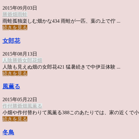
2015年09月03日
勝爺
畑
雨蛙
雨蛙孤独楽しむ畑かな434 雨蛙が一匹、葉の上で佇 ...
続きを見る
女郎花
2015年08月13日
人陰
勝爺
女郎花
畑
人陰も見えぬ畑の女郎花421 猛暑続きで中伊豆体験 ...
続きを見る
風薫る
2015年05月22日
作付
勝爺
畑
風薫る
小畑や作付替わりて風薫る388このあたりでは、家の近くで小さ 
続きを見る
冬鳥