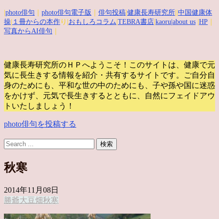
|
photo俳句
｜
photo俳句電子版
｜
俳句投稿
|
健康長寿研究所
||
中国健康体
操
|
１冊からの本作
り|
おもしろコラム
|
TEBRA書店
|
kaoru
|about us
|
HP
｜
写真からAI俳句
｜
健康長寿研究所のＨＰへようこそ！このサイトは、健康で元
気に長生きする情報を紹介・共有するサイトです。
ご自分自
身のためにも、平和な世の中のためにも、子や孫や国に迷惑
をかけず、元気で長生きするとともに、自然にフェイドアウ
トいたしましょう！
photo俳句を投稿する
秋寒
2014年11月08日
勝爺
大豆
畑
秋寒