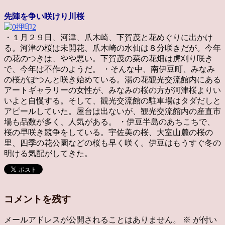
先陣を争い咲けり川桜
・１月２９日、河津、爪木崎、下賀茂と花めぐりに出かけ
る。河津の桜は未開花、爪木崎の水仙は８分咲きだが。今年
の花のつきは、やや悪い。下賀茂の菜の花畑は虎刈り咲き
で、今年は不作のようだ。 ・そんな中、南伊豆町、みなみ
の桜がぽつんと咲き始めている。湯の花観光交流館内にある
アートギャラリーの女性が、みなみの桜の方が河津桜よりい
いよと自慢する。そして、観光交流館の駐車場はタダだしと
アピールしていた。屋台は出ないが、観光交流館内の産直市
場も品数が多く、人気がある。 ・伊豆半島のあちこちで、
桜の早咲き競争をしている。宇佐美の桜、大室山麓の桜の
里、四季の花公園などの桜も早く咲く。伊豆はもうすぐ冬の
明ける気配がしてきた。
コメントを残す
メールアドレスが公開されることはありません。
※
が付い