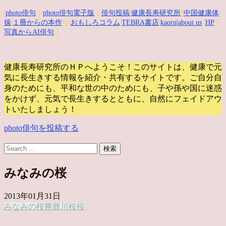
|
photo俳句
｜
photo俳句電子版
｜
俳句投稿
|
健康長寿研究所
||
中国健康体
操
|
１冊からの本作
り|
おもしろコラム
|
TEBRA書店
|
kaoru
|about us
|
HP
｜
写真からAI俳句
｜
健康長寿研究所のＨＰへようこそ！このサイトは、健康で元
気に長生きする情報を紹介・共有するサイトです。
ご自分自
身のためにも、平和な世の中のためにも、子や孫や国に迷惑
をかけず、元気で長生きするとともに、自然にフェイドアウ
トいたしましょう！
photo俳句を投稿する
みなみの桜
2013年01月31日
みなみの桜
勝爺
川桜
桜