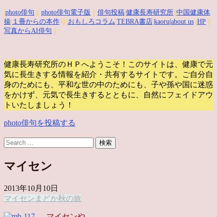
|
photo俳句
｜
photo俳句電子版
｜
俳句投稿
|
健康長寿研究所
||
中国健康体
操
|
１冊からの本作
り|
おもしろコラム
|
TEBRA書店
|
kaoru
|about us
|
HP
｜
写真からAI俳句
｜
健康長寿研究所のＨＰへようこそ！このサイトは、健康で元
気に長生きする情報を紹介・共有するサイトです。
ご自分自
身のためにも、平和な世の中のためにも、子や孫や国に迷惑
をかけず、元気で長生きするとともに、自然にフェイドアウ
トいたしましょう！
photo俳句を投稿する
マイセン
2013年10月10日
マイセン
まどか
秋の旅
マイセンや