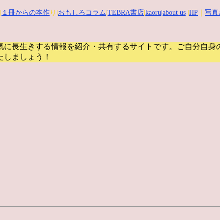
|
１冊からの本作
り|
おもしろコラム
|
TEBRA書店
|
kaoru
|about us
|
HP
｜
写真
気に長生きする情報を紹介・共有するサイトです。
ご自分自身
たしましょう！