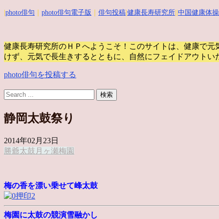
|
photo俳句
｜
photo俳句電子版
｜
俳句投稿
|
健康長寿研究所
||
中国健康体操
健康長寿研究所のＨＰへようこそ！このサイトは、健康で元
けず、元気で長生きするとともに、自然にフェイドアウトい
photo俳句を投稿する
静岡太鼓祭り
2014年02月23日
勝爺
太鼓
月ヶ瀬梅園
梅の香を漂い乗せて峰太鼓
梅園に太鼓の競演雪融かし