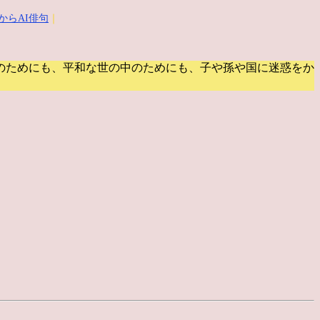
からAI俳句
｜
のためにも、平和な世の中のためにも、子や孫や国に迷惑をか