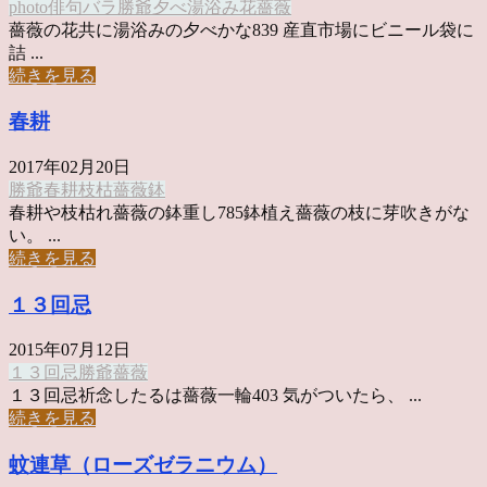
photo俳句
バラ
勝爺
夕べ
湯浴み
花
薔薇
薔薇の花共に湯浴みの夕べかな839 産直市場にビニール袋に
詰 ...
続きを見る
春耕
2017年02月20日
勝爺
春耕
枝
枯
薔薇
鉢
春耕や枝枯れ薔薇の鉢重し785鉢植え薔薇の枝に芽吹きがな
い。 ...
続きを見る
１３回忌
2015年07月12日
１３回忌
勝爺
薔薇
１３回忌祈念したるは薔薇一輪403 気がついたら、 ...
続きを見る
蚊連草（ローズゼラニウム）