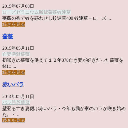
2015年07月08日
ローズゼラニウム
勝爺
薔薇
蚊連草
薔薇の香で蚊を惑わせし蚊連草400 蚊連草＝ローズ ...
続きを見る
薔薇
2015年05月11日
亡妻
勝爺
薔薇
初咲きの薔薇を供えて１２年378亡き妻が好きだった薔薇を
鉢に ...
続きを見る
赤いバラ
2014年05月11日
バラ
勝爺
薔薇
壁登る亡き妻偲ぶ赤いバラ・今年も我が家のバラが咲き始め
た。・ ...
続きを見る