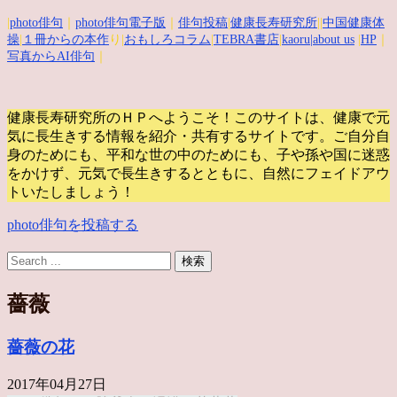
|
photo俳句
｜
photo俳句電子版
｜
俳句投稿
|
健康長寿研究所
||
中国健康体
操
|
１冊からの本作
り|
おもしろコラム
|
TEBRA書店
|
kaoru
|about us
|
HP
｜
写真からAI俳句
｜
健康長寿研究所のＨＰへようこそ！このサイトは、健康で元
気に長生きする情報を紹介・共有するサイトです。
ご自分自
身のためにも、平和な世の中のためにも、子や孫や国に迷惑
をかけず、元気で長生きするとともに、自然にフェイドアウ
トいたしましょう！
photo俳句を投稿する
薔薇
薔薇の花
2017年04月27日