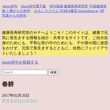
|
photo俳句
｜
photo俳句電子版
｜
俳句投稿
|
健康長寿研究所
||
中国健康体
操
|
１冊からの本作
り|
おもしろコラム
|
TEBRA書店
|
kaoru
|about us
|
HP
｜
写真からAI俳句
｜
健康長寿研究所のＨＰへようこそ！このサイトは、健康で元
気に長生きする情報を紹介・共有するサイトです。
ご自分自
身のためにも、平和な世の中のためにも、子や孫や国に迷惑
をかけず、元気で長生きするとともに、自然にフェイドアウ
トいたしましょう！
photo俳句を投稿する
春耕
2017年02月20日
勝爺
春耕
枝
枯
薔薇
鉢