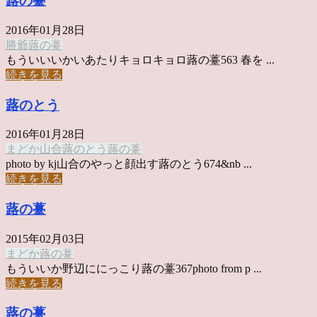
蕗の薹
2016年01月28日
勝爺
蕗の薹
もういいいかいあたりキョロキョロ蕗の薹563 春を ...
続きを見る
蕗のとう
2016年01月28日
まどか
山合
蕗のとう
蕗の薹
photo by kj山合のやっと顔出す蕗のとう674&nb ...
続きを見る
蕗の薹
2015年02月03日
まどか
蕗の薹
もういいか野辺ににっこり蕗の薹367photo from p ...
続きを見る
蕗の薹