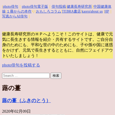
|
photo俳句
｜
photo俳句電子版
｜
俳句投稿
|
健康長寿研究所
||
中国健康体
操
|
１冊からの本作
り|
おもしろコラム
|
TEBRA書店
|
kaoru
|about us
|
HP
｜
写真からAI俳句
｜
健康長寿研究所のＨＰへようこそ！このサイトは、健康で元
気に長生きする情報を紹介・共有するサイトです。
ご自分自
身のためにも、平和な世の中のためにも、子や孫や国に迷惑
をかけず、元気で長生きするとともに、自然にフェイドアウ
トいたしましょう！
photo俳句を投稿する
蕗の薹
蕗の薹（ふきのとう）
2020年02月09日