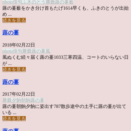
photo俳句
ふきのとう
勝爺
蕗の薹
薮
蕗の薹薮をかき分け首もたげ1614早くも、ふきのとうが出始
め ...
続きを見る
蕗の薹
2018年02月22日
photo俳句
勝爺
蕗の薹
風
風ぬくむ続々届く蕗の薹1033三寒四温、コートのいらない日
が ...
続きを見る
蕗の薹
2017年02月22日
勝爺
夕餉
朝餉
蕗の薹
蕗の薹朝餉夕餉に姿出す787散歩途中の土手に蕗の薹が出て
いる ...
続きを見る