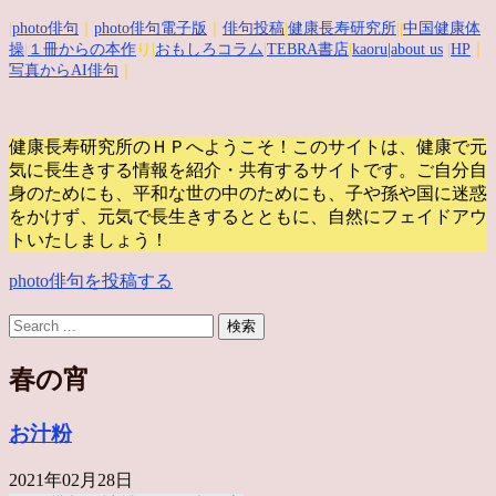
|
photo俳句
｜
photo俳句電子版
｜
俳句投稿
|
健康長寿研究所
||
中国健康体
操
|
１冊からの本作
り|
おもしろコラム
|
TEBRA書店
|
kaoru
|about us
|
HP
｜
写真からAI俳句
｜
健康長寿研究所のＨＰへようこそ！このサイトは、健康で元
気に長生きする情報を紹介・共有するサイトです。
ご自分自
身のためにも、平和な世の中のためにも、子や孫や国に迷惑
をかけず、元気で長生きするとともに、自然にフェイドアウ
トいたしましょう！
photo俳句を投稿する
春の宵
お汁粉
2021年02月28日