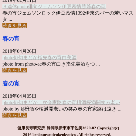
2019年02月11日
３連休
photo俳句
ジェムソン
伊豆慕情
勝爺
春の宵
春の宵ジェムソンロック伊豆慕情1392伊東のバーの若いマス
タ ...
続きを見る
春の宵
2018年04月26日
photo俳句
まどか
指先
春の宵
白
美酒
photo from photo-ac春の宵白き指先美酒をつ ...
続きを見る
春の宵
2018年04月05日
photo俳句
まどか
二次会
家路
春の宵
枡酒
桜
満開
笑み
老い
photo by kj枡酒や桜満開老いの笑み春の宵家路は遠き ...
続きを見る
健康長寿研究所 静岡県伊東市宇佐美3629-82
Copyright(c)
2016 kenkoutyoujyukenkyujyo
. All rights reserved.