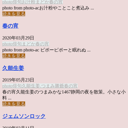
photo俳句
お汁粉
まどか
春の宵
photo from photo-acお汁粉やことこと煮込み ...
続きを見る
春の宵
2020年03月29日
photo俳句
まどか
春の宵
photo from photo-ac ピポーピポーと眠れぬ ...
続きを見る
久能生姜
2019年05月23日
photo俳句
久能生姜.つまみ
勝爺
春の宵
春の宵久能生姜のつまみかな1467静岡の夜を散策。小さな小
料 ...
続きを見る
ジェムソンロック