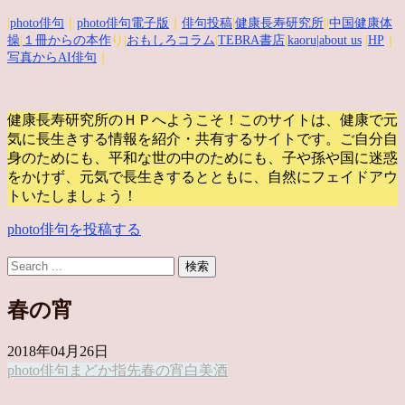
|
photo俳句
｜
photo俳句電子版
｜
俳句投稿
|
健康長寿研究所
||
中国健康体
操
|
１冊からの本作
り|
おもしろコラム
|
TEBRA書店
|
kaoru
|about us
|
HP
｜
写真からAI俳句
｜
健康長寿研究所のＨＰへようこそ！このサイトは、健康で元
気に長生きする情報を紹介・共有するサイトです。
ご自分自
身のためにも、平和な世の中のためにも、子や孫や国に迷惑
をかけず、元気で長生きするとともに、自然にフェイドアウ
トいたしましょう！
photo俳句を投稿する
春の宵
2018年04月26日
photo俳句
まどか
指先
春の宵
白
美酒