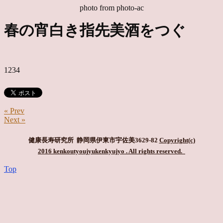
photo from photo-ac
春の宵白き指先美酒をつぐ
1234
« Prev
Next »
健康長寿研究所 静岡県伊東市宇佐美3629-82
Copyright(c)
2016 kenkoutyoujyukenkyujyo
. All rights reserved.
Top