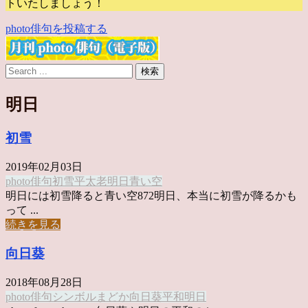
トいたしましょう！
photo俳句を投稿する
明日
初雪
2019年02月03日
photo俳句
初雪
平太老
明日
青い空
明日には初雪降ると青い空872明日、本当に初雪が降るかも
って ...
続きを見る
向日葵
2018年08月28日
photo俳句
シンボル
まどか
向日葵
平和
明日