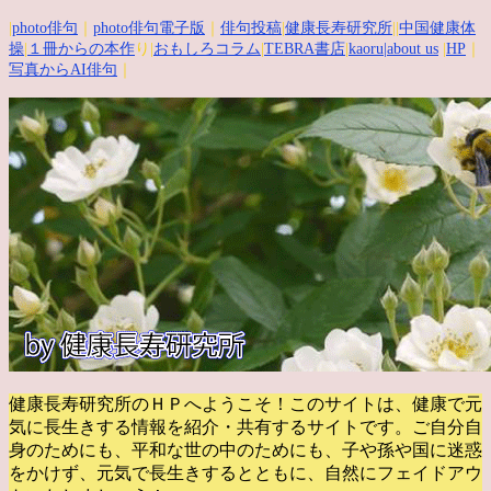
|
photo俳句
｜
photo俳句電子版
｜
俳句投稿
|
健康長寿研究所
||
中国健康体
操
|
１冊からの本作
り|
おもしろコラム
|
TEBRA書店
|
kaoru
|about us
|
HP
｜
写真からAI俳句
｜
健康長寿研究所のＨＰへようこそ！このサイトは、健康で元
気に長生きする情報を紹介・共有するサイトです。
ご自分自
身のためにも、平和な世の中のためにも、子や孫や国に迷惑
をかけず、元気で長生きするとともに、自然にフェイドアウ