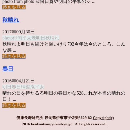
photo from photo-ac向日葵や明日の平和のシ ...
続きを見る
秋晴れ
2017年09月30日
photo俳句
平太老
明日
秋晴れ
秋晴れよ明日も続けと願いけり702今年は今のところ、こん
な感 ...
続きを見る
春日
2016年04月21日
明日
春日
晴
梁庵平太
晴れの日を待たるる明日の春日かな528これが本当の晴れの
日！ ...
続きを見る
健康長寿研究所 静岡県伊東市宇佐美3629-82
Copyright(c)
2016 kenkoutyoujyukenkyujyo
. All rights reserved.