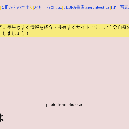
|
１冊からの本作
り|
おもしろコラム
|
TEBRA書店
|
kaoru
|about us
|
HP
｜
写真
気に長生きする情報を紹介・共有するサイトです。
ご自分自身
たしましょう！
photo from photo-ac
よ