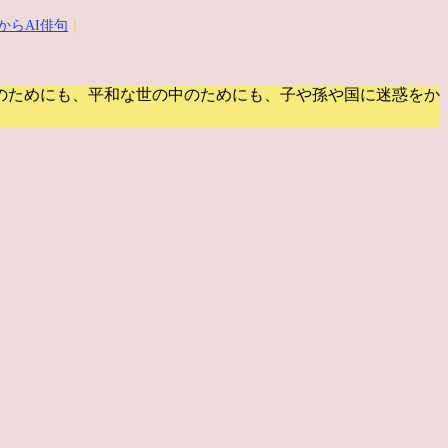
からAI俳句
｜
のためにも、平和な世の中のためにも、子や孫や国に迷惑をか