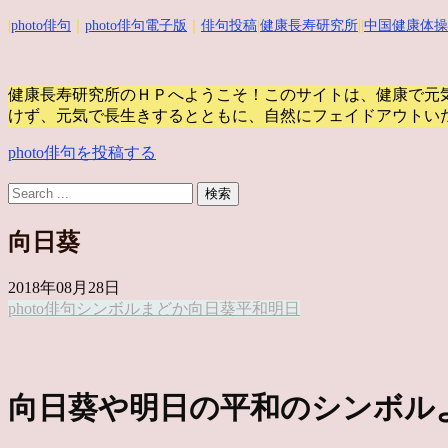
|
photo俳句
｜
photo俳句電子版
｜
俳句投稿
|
健康長寿研究所
||
中国健康体操
健康長寿研究所のＨＰへようこそ！このサイトは、健康で元
けず、元気で長生きするとともに、自然にフェイドアウトい
photo俳句を投稿する
向日葵
2018年08月28日
photo俳句
シンボル
まどか
向日葵
平和
明日
向日葵や明日の平和のシンボル