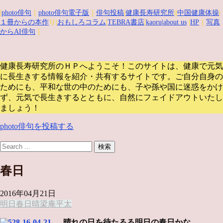
|
photo俳句
｜
photo俳句電子版
｜
俳句投稿
|
健康長寿研究所
||
中国健康体操
|
１冊からの本作
り|
おもしろコラム
|
TEBRA書店
|
kaoru
|about us
|
HP
｜
写真
からAI俳句
｜
健康長寿研究所のＨＰへようこそ！このサイトは、健康で元気
に長生きする情報を紹介・共有するサイトです。
ご自分自身の
ためにも、平和な世の中のためにも、子や孫や国に迷惑をかけ
ず、元気で長生きするとともに、自然にフェイドアウトいたし
ましょう！
photo俳句を投稿する
春日
2016年04月21日
明日
春日
晴
梁庵平太
晴れの日を待たるる明日の春日かな