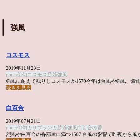
強風
コスモス
2019年11月23日
photo俳句
コスモス
勝爺
強風
強風に耐えて残りしコスモスか1570今年は台風や強風、豪雨な 
続きを見る
白百合
2019年07月21日
photo俳句
カサブランカ
勝爺
強風
白百合の香
烈風や白百合の香部屋に満つ1507 台風の影響で昨夜から風が .