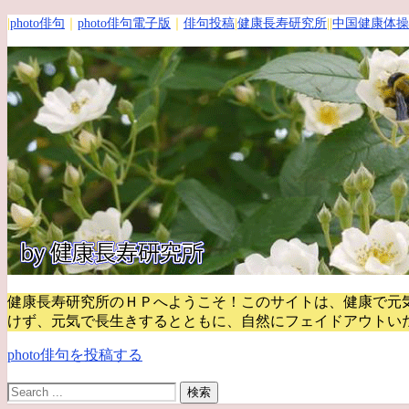
|
photo俳句
｜
photo俳句電子版
｜
俳句投稿
|
健康長寿研究所
||
中国健康体操
健康長寿研究所のＨＰへようこそ！このサイトは、健康で元
けず、元気で長生きするとともに、自然にフェイドアウトい
photo俳句を投稿する