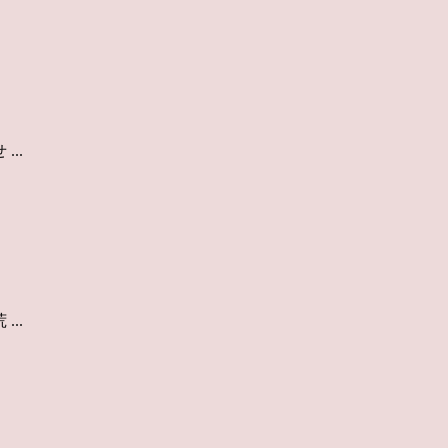
..
..