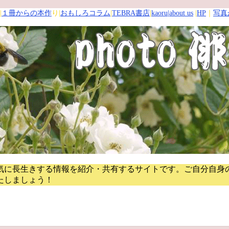
|
１冊からの本作
り|
おもしろコラム
|
TEBRA書店
|
kaoru
|about us
|
HP
｜
写真
気に長生きする情報を紹介・共有するサイトです。
ご自分自身
たしましょう！