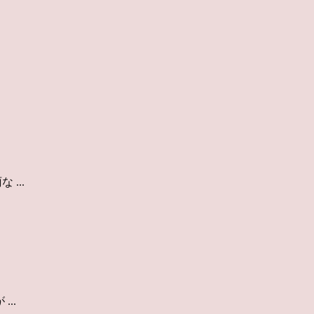
...
..