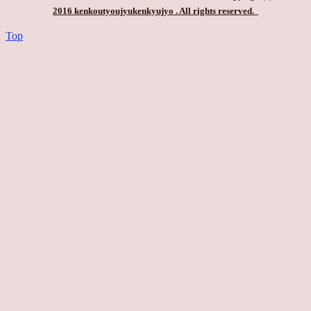
2016 kenkoutyoujyukenkyujyo
. All rights reserved.
Top