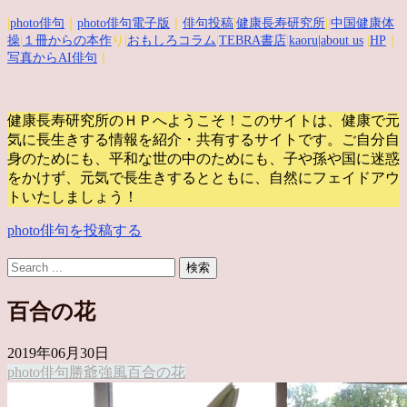
|
photo俳句
｜
photo俳句電子版
｜
俳句投稿
|
健康長寿研究所
||
中国健康体
操
|
１冊からの本作
り|
おもしろコラム
|
TEBRA書店
|
kaoru
|about us
|
HP
｜
写真からAI俳句
｜
健康長寿研究所のＨＰへようこそ！このサイトは、健康で元
気に長生きする情報を紹介・共有するサイトです。
ご自分自
身のためにも、平和な世の中のためにも、子や孫や国に迷惑
をかけず、元気で長生きするとともに、自然にフェイドアウ
トいたしましょう！
photo俳句を投稿する
百合の花
2019年06月30日
photo俳句
勝爺
強風
百合の花