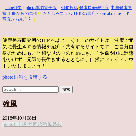
|
photo俳句
｜
photo俳句電子版
｜
俳句投稿
|
健康長寿研究所
||
中国健康体
操
|
１冊からの本作
り|
おもしろコラム
|
TEBRA書店
|
kaoru
|about us
|
HP
｜
写真からAI俳句
｜
健康長寿研究所のＨＰへようこそ！このサイトは、健康で元
気に長生きする情報を紹介・共有するサイトです。
ご自分自
身のためにも、平和な世の中のためにも、子や孫や国に迷惑
をかけず、元気で長生きするとともに、自然にフェイドアウ
トいたしましょう！
photo俳句を投稿する
強風
2018年10月08日
photo俳句
勝爺
回線
強風
整枝