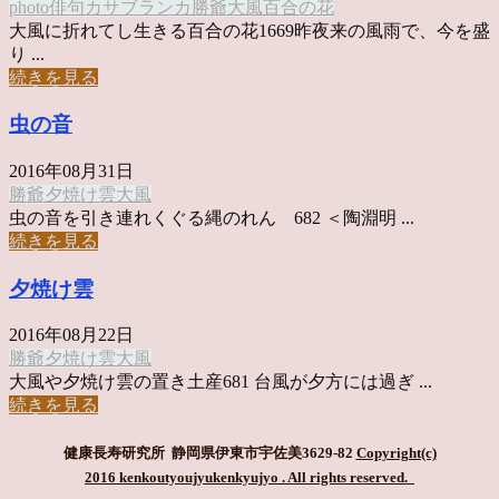
photo俳句
カサブランカ
勝爺
大風
百合の花
大風に折れてし生きる百合の花1669昨夜来の風雨で、今を盛
り ...
続きを見る
虫の音
2016年08月31日
勝爺
夕焼け雲
大風
虫の音を引き連れくぐる縄のれん 682 ＜陶淵明 ...
続きを見る
夕焼け雲
2016年08月22日
勝爺
夕焼け雲
大風
大風や夕焼け雲の置き土産681 台風が夕方には過ぎ ...
続きを見る
健康長寿研究所 静岡県伊東市宇佐美3629-82
Copyright(c)
2016 kenkoutyoujyukenkyujyo
. All rights reserved.