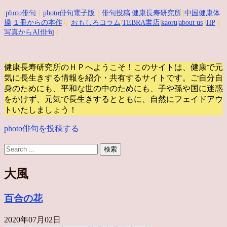
|
photo俳句
｜
photo俳句電子版
｜
俳句投稿
|
健康長寿研究所
||
中国健康体
操
|
１冊からの本作
り|
おもしろコラム
|
TEBRA書店
|
kaoru
|about us
|
HP
｜
写真からAI俳句
｜
健康長寿研究所のＨＰへようこそ！このサイトは、健康で元
気に長生きする情報を紹介・共有するサイトです。
ご自分自
身のためにも、平和な世の中のためにも、子や孫や国に迷惑
をかけず、元気で長生きするとともに、自然にフェイドアウ
トいたしましょう！
photo俳句を投稿する
大風
百合の花
2020年07月02日