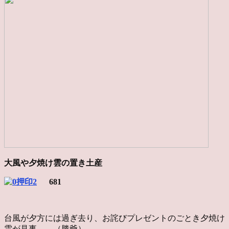
大風や夕焼け雲の置き土産
681
台風が夕方には過ぎ去り、お詫びプレゼントのごとき夕焼け
雲が見事。 （勝爺）