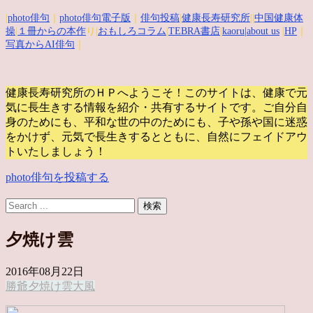
|
photo俳句
｜
photo俳句電子版
｜
俳句投稿
|
健康長寿研究所
||
中国健康体
操
|
１冊からの本作
り|
おもしろコラム
|
TEBRA書店
|
kaoru
|about us
|
HP
｜
写真からAI俳句
｜
健康長寿研究所のＨＰへようこそ！このサイトは、健康で元
気に長生きする情報を紹介・共有するサイトです。
ご自分自
身のためにも、平和な世の中のためにも、子や孫や国に迷惑
をかけず、元気で長生きするとともに、自然にフェイドアウ
トいたしましょう！
photo俳句を投稿する
夕焼け雲
2016年08月22日
勝爺
夕焼け雲
大風