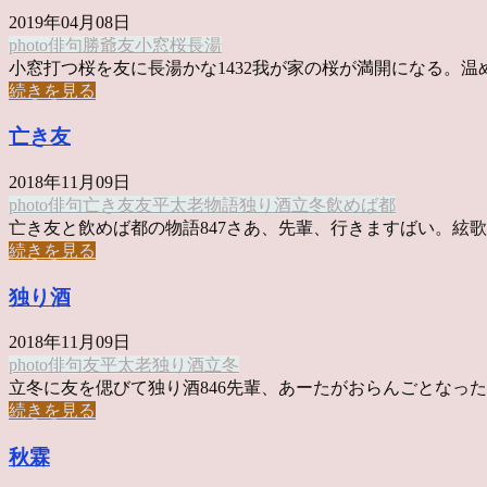
2019年04月08日
photo俳句
勝爺
友
小窓
桜
長湯
小窓打つ桜を友に長湯かな1432我が家の桜が満開になる。温め .
続きを見る
亡き友
2018年11月09日
photo俳句
亡き友
友
平太老
物語
独り酒
立冬
飲めば都
亡き友と飲めば都の物語847さあ、先輩、行きますばい。絃歌さ 
続きを見る
独り酒
2018年11月09日
photo俳句
友
平太老
独り酒
立冬
立冬に友を偲びて独り酒846先輩、あーたがおらんごとなった世 
続きを見る
秋霖