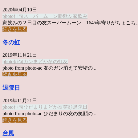
2020年04月10日
photo俳句
スーパームーン
勝爺
友
家飲み
家飲みの２日目の友スーパームーン 1645年寄りがちょこちょ .
続きを見る
冬の虹
2019年11月21日
photo俳句
ガン
まどか
冬の虹
友
photo from photo-ac 友のガン消えて安堵の ...
続きを見る
退院日
2019年11月21日
photo俳句
ひだまり
まどか
友
笑顔
退院日
photo from photo-ac ひだまりの友の笑顔の ...
続きを見る
台風