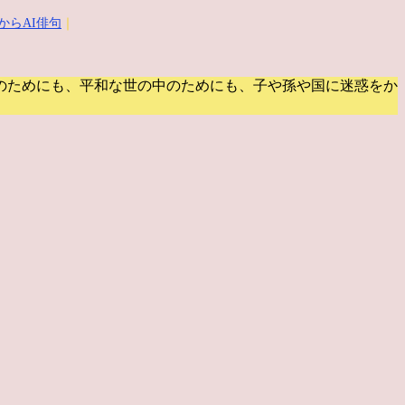
からAI俳句
｜
のためにも、平和な世の中のためにも、子や孫や国に迷惑をか