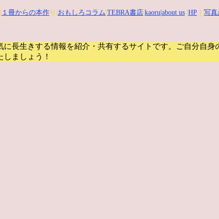
|
１冊からの本作
り|
おもしろコラム
|
TEBRA書店
|
kaoru
|about us
|
HP
｜
写真
気に長生きする情報を紹介・共有するサイトです。
ご自分自身
たしましょう！