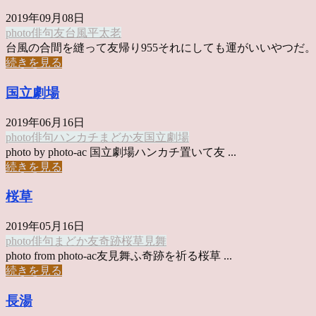
2019年09月08日
photo俳句
友
台風
平太老
台風の合間を縫って友帰り955それにしても運がいいやつだ。
続きを見る
国立劇場
2019年06月16日
photo俳句
ハンカチ
まどか
友
国立劇場
photo by photo-ac 国立劇場ハンカチ置いて友 ...
続きを見る
桜草
2019年05月16日
photo俳句
まどか
友
奇跡
桜草
見舞
photo from photo-ac友見舞ふ奇跡を祈る桜草 ...
続きを見る
長湯