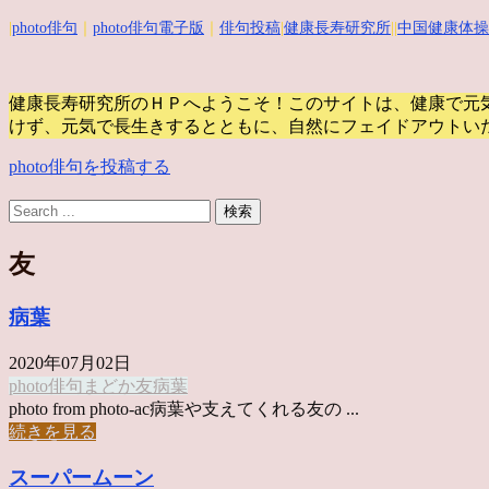
|
photo俳句
｜
photo俳句電子版
｜
俳句投稿
|
健康長寿研究所
||
中国健康体操
健康長寿研究所のＨＰへようこそ！このサイトは、健康で元
けず、元気で長生きするとともに、自然にフェイドアウトい
photo俳句を投稿する
友
病葉
2020年07月02日
photo俳句
まどか
友
病葉
photo from photo-ac病葉や支えてくれる友の ...
続きを見る
スーパームーン