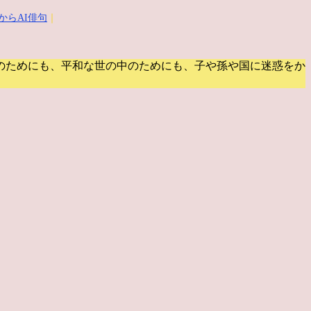
からAI俳句
｜
のためにも、平和な世の中のためにも、子や孫や国に迷惑をか