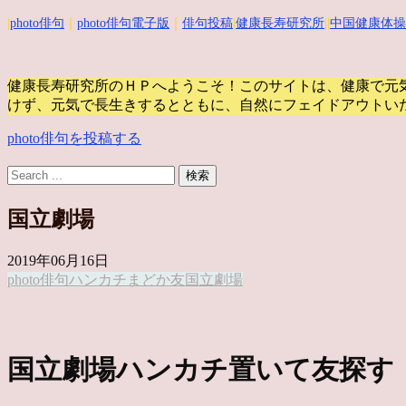
|
photo俳句
｜
photo俳句電子版
｜
俳句投稿
|
健康長寿研究所
||
中国健康体操
健康長寿研究所のＨＰへようこそ！このサイトは、健康で元
けず、元気で長生きするとともに、自然にフェイドアウトい
photo俳句を投稿する
国立劇場
2019年06月16日
photo俳句
ハンカチ
まどか
友
国立劇場
国立劇場ハンカチ置いて友探す