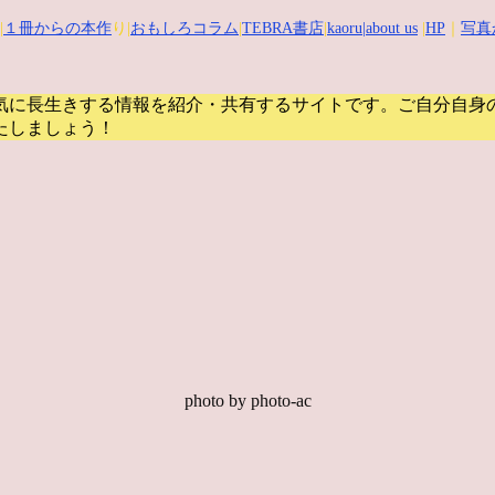
|
１冊からの本作
り|
おもしろコラム
|
TEBRA書店
|
kaoru
|about us
|
HP
｜
写真
気に長生きする情報を紹介・共有するサイトです。
ご自分自身
たしましょう！
photo by photo-ac