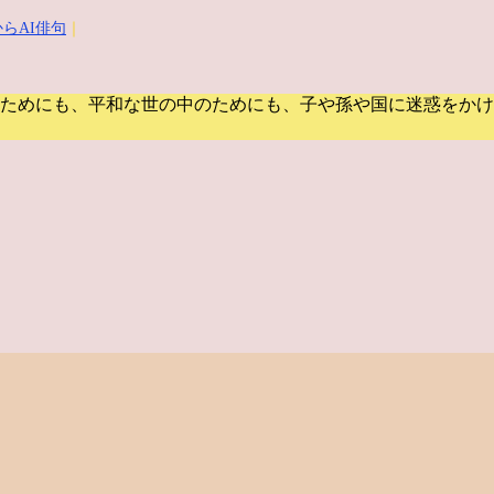
らAI俳句
｜
ためにも、平和な世の中のためにも、子や孫や国に迷惑をかけ