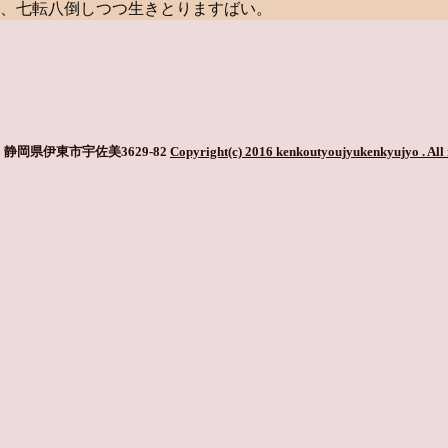
、七転八倒しつつ生きとりますばい。
静岡県伊東市宇佐美3629-82
Copyright(c) 2016 kenkoutyoujyukenkyujyo
. All