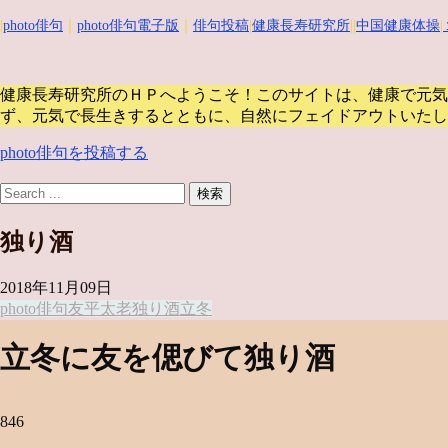
|
photo俳句
｜
photo俳句電子版
｜
俳句投稿
|
健康長寿研究所
||
中国健康体操
|
健康長寿研究所のＨＰへようこそ！このサイトは、健康で元気
ず、元気で長生きするとともに、自然にフェイドアウトいたし
photo俳句を投稿する
独り酒
2018年11月09日
photo俳句
友
平太老
独り酒
立冬
立冬に友を偲びて独り酒
846