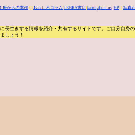
１冊からの本作
り|
おもしろコラム
|
TEBRA書店
|
kaoru
|about us
|
HP
｜
写真か
に長生きする情報を紹介・共有するサイトです。
ご自分自身の
ましょう！