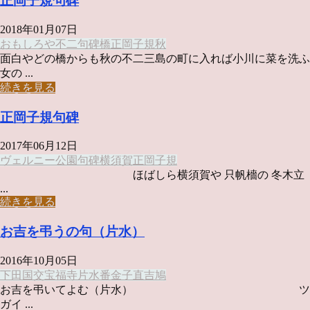
正岡子規句碑
2018年01月07日
おもしろや
不二
句碑
橋
正岡子規
秋
面白やどの橋からも秋の不二三島の町に入れば小川に菜を洗ふ
女の ...
続きを見る
正岡子規句碑
2017年06月12日
ヴェルニー公園
句碑
横須賀
正岡子規
ほばしら横須賀や 只帆檣の 冬木立
...
続きを見る
お吉を弔うの句（片水）
2016年10月05日
下田
国交
宝福寺
片水
番
金子直吉
鳩
お吉を弔いてよむ（片水） ツ
ガイ ...