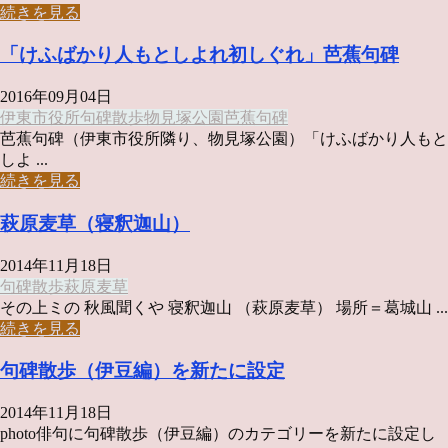
続きを見る
「けふばかり人もとしよれ初しぐれ」芭蕉句碑
2016年09月04日
伊東市役所
句碑散歩
物見塚公園
芭蕉句碑
芭蕉句碑（伊東市役所隣り、物見塚公園）「けふばかり人もと
しよ ...
続きを見る
萩原麦草（寝釈迦山）
2014年11月18日
句碑散歩
萩原麦草
その上ミの 秋風聞くや 寝釈迦山 （萩原麦草） 場所＝葛城山 ...
続きを見る
句碑散歩（伊豆編）を新たに設定
2014年11月18日
photo俳句に句碑散歩（伊豆編）のカテゴリーを新たに設定し