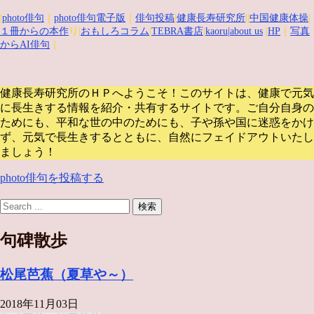
|
photo俳句
｜
photo俳句電子版
｜
俳句投稿
|
健康長寿研究所
||
中国健康体操
|
１冊からの本作
り|
おもしろコラム
|
TEBRA書店
|
kaoru
|about us
|
HP
｜
写真
からAI俳句
｜
健康長寿研究所のＨＰへようこそ！このサイトは、健康で元気
に長生きする情報を紹介・共有するサイトです。
ご自分自身の
ためにも、平和な世の中のためにも、子や孫や国に迷惑をかけ
ず、元気で長生きするとともに、自然にフェイドアウトいたし
ましょう！
photo俳句を投稿する
句碑散歩
松尾芭蕉（夏草や～）
2018年11月03日