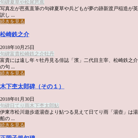
句碑
夏草や
松尾芭蕉
写真左が芭蕉直筆の句碑夏草や兵どもが夢の跡新渡戸稲造が英
訳し ...
続きを見る
松崎鉄之介
2018年10月25日
句碑
富貴
松崎鉄之介
牡丹
富貴には遠し年々牡丹見る俳誌「濱」二代目主宰、松崎鉄之介
の句 ...
続きを見る
木下杢太郎碑（その１）
2018年01月30日
句碑
日てり雨
木下杢太郎
鮎
伊東市松川遊歩道湯壺より鮎つる見えて日てり雨「湯壺」は湯
船の ...
続きを見る