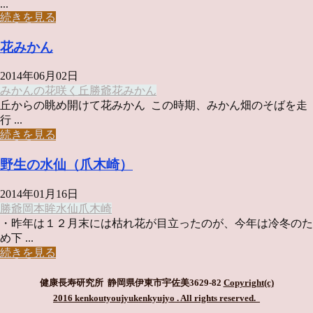
...
続きを見る
花みかん
2014年06月02日
みかんの花咲く丘
勝爺
花みかん
丘からの眺め開けて花みかん この時期、みかん畑のそばを走
行 ...
続きを見る
野生の水仙（爪木崎）
2014年01月16日
勝爺
岡本眸
水仙
爪木崎
・昨年は１２月末には枯れ花が目立ったのが、今年は冷冬のた
め下 ...
続きを見る
健康長寿研究所 静岡県伊東市宇佐美3629-82
Copyright(c)
2016 kenkoutyoujyukenkyujyo
. All rights reserved.