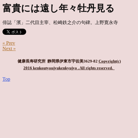
富貴には遠し年々牡丹見る
俳誌「濱」二代目主宰、松崎鉄之介の句碑。上野寛永寺
« Prev
Next »
健康長寿研究所 静岡県伊東市宇佐美3629-82
Copyright(c)
2016 kenkoutyoujyukenkyujyo
. All rights reserved.
Top