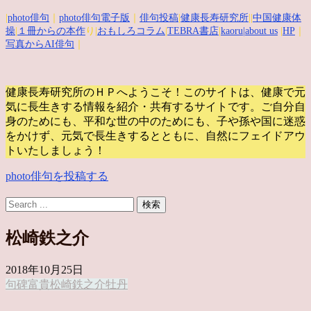
|
photo俳句
｜
photo俳句電子版
｜
俳句投稿
|
健康長寿研究所
||
中国健康体
操
|
１冊からの本作
り|
おもしろコラム
|
TEBRA書店
|
kaoru
|about us
|
HP
｜
写真からAI俳句
｜
健康長寿研究所のＨＰへようこそ！このサイトは、健康で元
気に長生きする情報を紹介・共有するサイトです。
ご自分自
身のためにも、平和な世の中のためにも、子や孫や国に迷惑
をかけず、元気で長生きするとともに、自然にフェイドアウ
トいたしましょう！
photo俳句を投稿する
松崎鉄之介
2018年10月25日
句碑
富貴
松崎鉄之介
牡丹