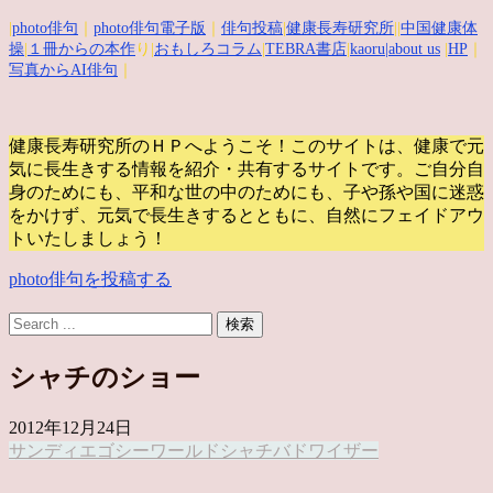
|
photo俳句
｜
photo俳句電子版
｜
俳句投稿
|
健康長寿研究所
||
中国健康体
操
|
１冊からの本作
り|
おもしろコラム
|
TEBRA書店
|
kaoru
|about us
|
HP
｜
写真からAI俳句
｜
健康長寿研究所のＨＰへようこそ！このサイトは、健康で元
気に長生きする情報を紹介・共有するサイトです。
ご自分自
身のためにも、平和な世の中のためにも、子や孫や国に迷惑
をかけず、元気で長生きするとともに、自然にフェイドアウ
トいたしましょう！
photo俳句を投稿する
シャチのショー
2012年12月24日
サンディエゴ
シーワールド
シャチ
バドワイザー