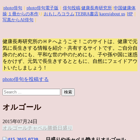
|
photo俳句
｜
photo俳句電子版
｜
俳句投稿
|
健康長寿研究所
||
中国健康体
操
|
１冊からの本作
り|
おもしろコラム
|
TEBRA書店
|
kaoru
|about us
|
HP
｜
写真からAI俳句
｜
健康長寿研究所のＨＰへようこそ！このサイトは、健康で元
気に長生きする情報を紹介・共有するサイトです。
ご自分自
身のためにも、平和な世の中のためにも、子や孫や国に迷惑
をかけず、元気で長生きするとともに、自然にフェイドアウ
トいたしましょう！
photo俳句を投稿する
オルゴール
2015年07月24日
オルゴール
チャペル
勝爺
日盛り
日盛りやチャペル静まりオルゴール