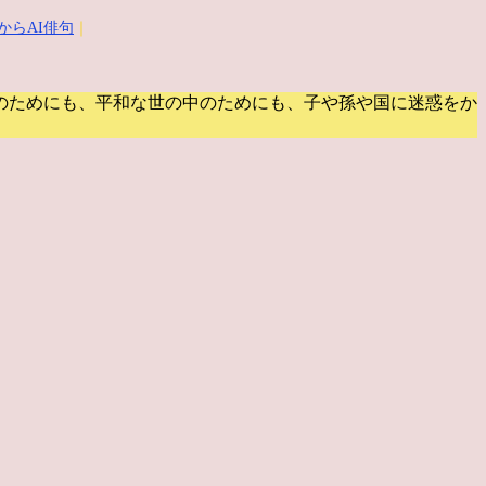
からAI俳句
｜
のためにも、平和な世の中のためにも、子や孫や国に迷惑をか