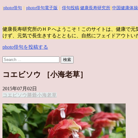
|
photo俳句
｜
photo俳句電子版
｜
俳句投稿
|
健康長寿研究所
||
中国健康体操
健康長寿研究所のＨＰへようこそ！このサイトは、健康で元
けず、元気で長生きするとともに、自然にフェイドアウトい
photo俳句を投稿する
コエビソウ ［小海老草］
2015年07月02日
コエビソウ
勝爺
小海老草