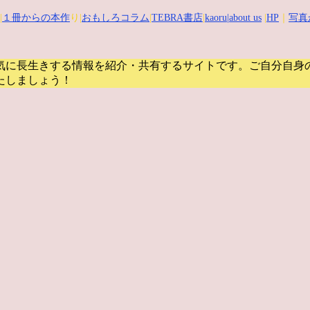
|
１冊からの本作
り|
おもしろコラム
|
TEBRA書店
|
kaoru
|about us
|
HP
｜
写真
気に長生きする情報を紹介・共有するサイトです。
ご自分自身
たしましょう！