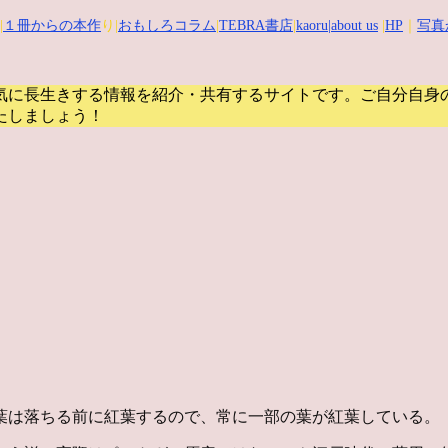
|
１冊からの本作
り|
おもしろコラム
|
TEBRA書店
|
kaoru
|about us
|
HP
｜
写真
気に長生きする情報を紹介・共有するサイトです。
ご自分自身
たしましょう！
葉は落ちる前に紅葉するので、常に一部の葉が紅葉している。