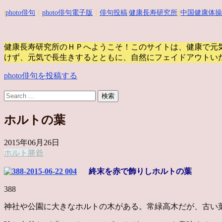
|
photo俳句
｜
photo俳句電子版
｜
俳句投稿
|
健康長寿研究所
||
中国健康体操
健康長寿研究所のＨＰへようこそ！このサイトは、健康で元
けず、元気で長生きするとともに、自然にフェイドアウトい
photo俳句を投稿する
ホルトの葉
2015年06月26日
ホルト
勝爺
終末を赤で飾りしホルトの葉
388
神社や公園に大きなホルトの木がある。常緑高木だが、古い