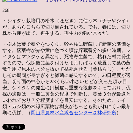
268
・シイタケ栽培用の榾木（ほだぎ）に使う木（ナラやシイ）
が、あちらこちらで切り倒されている。でも、春には、切り
株から芽が出て、再生する。再生力の強い木々だ。
・樹木は葉で養分をつくり、幹や枝に貯蔵して新芽の準備を
する。落葉樹が赤や黄に色づく頃は貯蔵養分の多い時期。シ
イタケはマツタケと異なり、死物寄生菌で、枯れた材に発生
するので、伐採後に葉を付けたまましばらく放置して葉の蒸
散作用で原木の水分を抜いて枯死させる（葉枯らし）。ただ
しその期間が長すぎると雑菌に感染するので、20日程度が適
当。切り面の中心から2/3くらい小さいヒビが入った頃が目
安。シイタケの発生には樹皮も重要な役割をもっており、伐
採の適期は、一般に黄葉の程度で判断し、黄葉３分が最適と
いわれており７分程度までを目安にする。そのため、シイ
類・カシ類の常緑広葉樹は樹皮がもっとも剥がれにくい厳冬
期に伐採。（
岡山県農林水産総合センター森林研究所
）