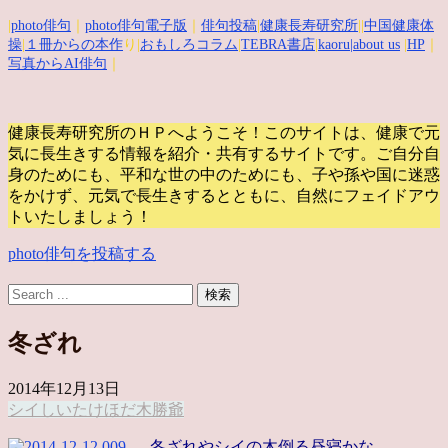
|
photo俳句
｜
photo俳句電子版
｜
俳句投稿
|
健康長寿研究所
||
中国健康体
操
|
１冊からの本作
り|
おもしろコラム
|
TEBRA書店
|
kaoru
|about us
|
HP
｜
写真からAI俳句
｜
健康長寿研究所のＨＰへようこそ！このサイトは、健康で元
気に長生きする情報を紹介・共有するサイトです。
ご自分自
身のためにも、平和な世の中のためにも、子や孫や国に迷惑
をかけず、元気で長生きするとともに、自然にフェイドアウ
トいたしましょう！
photo俳句を投稿する
冬ざれ
2014年12月13日
シイ
しいたけ
ほだ木
勝爺
冬ざれやシイの木倒る昼寝かな