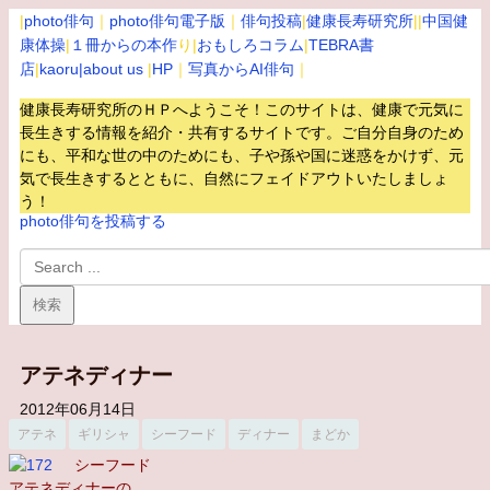
|
photo俳句
｜
photo俳句電子版
｜
俳句投稿
|
健康長寿研究所
||
中国健
康体操
|
１冊からの本作
り|
おもしろコラム
|
TEBRA書
店
|
kaoru
|about us
|
HP
｜
写真からAI俳句
｜
健康長寿研究所のＨＰへようこそ！このサイトは、健康で元気に
長生きする情報を紹介・共有するサイトです。
ご自分自身のため
にも、平和な世の中のためにも、子や孫や国に迷惑をかけず、元
気で長生きするとともに、自然にフェイドアウトいたしましょ
う！
photo俳句を投稿する
アテネディナー
2012年06月14日
アテネ
ギリシャ
シーフード
ディナー
まどか
シーフード
アテネディナーの