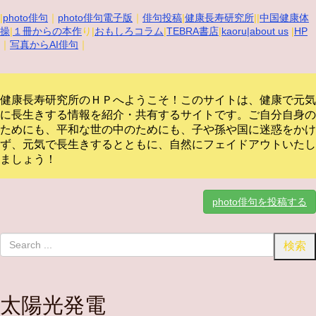
|
photo俳句
｜
photo俳句電子版
｜
俳句投稿
|
健康長寿研究所
||
中国健康体
操
|
１冊からの本作
り|
おもしろコラム
|
TEBRA書店
|
kaoru
|about us
|
HP
｜
写真からAI俳句
｜
健康長寿研究所のＨＰへようこそ！このサイトは、健康で元気
に長生きする情報を紹介・共有するサイトです。
ご自分自身の
ためにも、平和な世の中のためにも、子や孫や国に迷惑をかけ
ず、元気で長生きするとともに、自然にフェイドアウトいたし
ましょう！
photo俳句を投稿する
太陽光発電