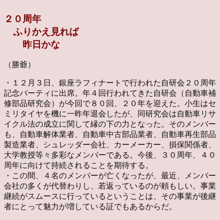
２０周年
ふりかえ見れば
昨日かな
（勝爺）
・１２月３日、銀座ラフィナートで行われた自研会２０周年
記念パーティに出席。年４回行われてきた自研会（自動車補
修部品研究会）が今回で８０回、２０年を迎えた。小生はセ
ミリタイヤを機に一昨年退会したが、同研究会は自動車リサ
イクル法の成立に関して縁の下の力となった。そのメンバー
も、自動車解体業者、自動車中古部品業者、自動車再生部品
製造業者、シュレッダー会社、カーメーカー、損保関係者、
大学教授等々多彩なメンバーである。今後、３０周年、４０
周年に向けて持続されることを期待する。
・この間、４名のメンバーが亡くなったが、最近、メンバー
会社の多くが代替わりし、若返っているのが頼もしい。事業
継続がスムースに行っているということは、その事業が後継
者にとって魅力が増している証でもあるからだ。