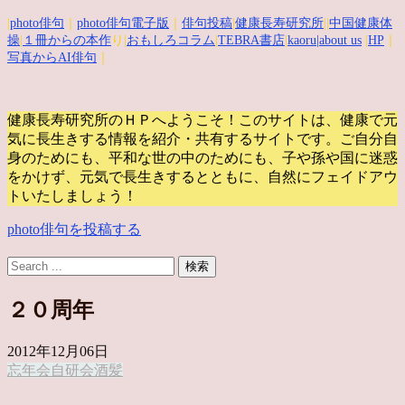
|
photo俳句
｜
photo俳句電子版
｜
俳句投稿
|
健康長寿研究所
||
中国健康体
操
|
１冊からの本作
り|
おもしろコラム
|
TEBRA書店
|
kaoru
|about us
|
HP
｜
写真からAI俳句
｜
健康長寿研究所のＨＰへようこそ！このサイトは、健康で元
気に長生きする情報を紹介・共有するサイトです。
ご自分自
身のためにも、平和な世の中のためにも、子や孫や国に迷惑
をかけず、元気で長生きするとともに、自然にフェイドアウ
トいたしましょう！
photo俳句を投稿する
２０周年
2012年12月06日
忘年会
自研会
酒
髪