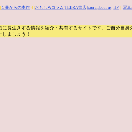
|
１冊からの本作
り|
おもしろコラム
|
TEBRA書店
|
kaoru
|about us
|
HP
｜
写真
気に長生きする情報を紹介・共有するサイトです。
ご自分自身
たしましょう！