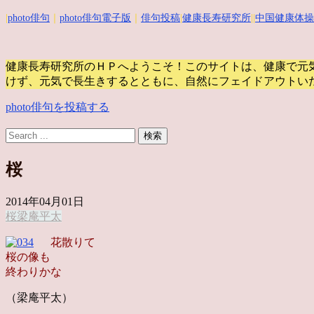
|
photo俳句
｜
photo俳句電子版
｜
俳句投稿
|
健康長寿研究所
||
中国健康体操
健康長寿研究所のＨＰへようこそ！このサイトは、健康で元
けず、元気で長生きするとともに、自然にフェイドアウトい
photo俳句を投稿する
桜
2014年04月01日
桜
梁庵平太
花散りて
桜の像も
終わりかな
（梁庵平太）