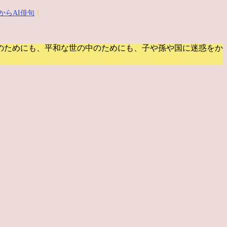
からAI俳句
｜
のためにも、平和な世の中のためにも、子や孫や国に迷惑をか