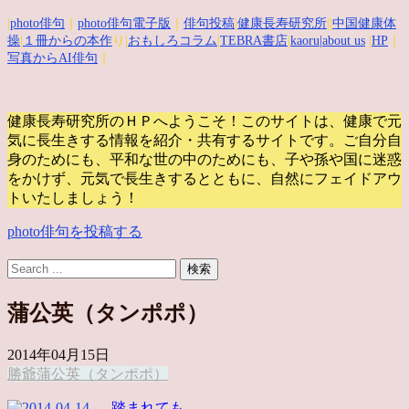
|
photo俳句
｜
photo俳句電子版
｜
俳句投稿
|
健康長寿研究所
||
中国健康体
操
|
１冊からの本作
り|
おもしろコラム
|
TEBRA書店
|
kaoru
|about us
|
HP
｜
写真からAI俳句
｜
健康長寿研究所のＨＰへようこそ！このサイトは、健康で元
気に長生きする情報を紹介・共有するサイトです。
ご自分自
身のためにも、平和な世の中のためにも、子や孫や国に迷惑
をかけず、元気で長生きするとともに、自然にフェイドアウ
トいたしましょう！
photo俳句を投稿する
蒲公英（タンポポ）
2014年04月15日
勝爺
蒲公英（タンポポ）
踏まれても