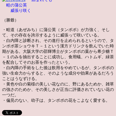
畦の蒲公英
威張り咲く
（勝爺）
・畦道（あぜみち）に
蒲公英（タンポポ）が力強く、そし
て、その存在を誇示するように威張って咲いている。
・白内障と診断され、その進行を止められるというので、タ
ンポポ茶ショウキＴ－１という漢方ドリンクを飲んでいた時
期がある。大阪大学の邵輝博士がタンポポの葉から希少糖Ｔ
－１のみを抽出することに成功し、食用蟻、ハトムギ、緑茶
を配合してそのお茶を作ったという。
・白内障の手術をした後は飲用をやめているが、タンポポの
強い生命力からすると、そのような成分や効果があるだろう
ことはうなずける。
・黄色や白の菊様の美しい花なのに、野にあるためか、雑草
の強さのためか、その美しさが正当に評価されていない花の
一つだ。
・偏見のない、幼子は、タンポポの花をこよなく愛する。