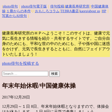
|
photo俳句
｜
photo俳句電子版
｜
俳句投稿
|
健康長寿研究所
||
中国健康体
操
|
１冊からの本作
り|
おもしろコラム
|
TEBRA書店
|
kaoru
|about us
|
HP
｜
写真からAI俳句
｜
健康長寿研究所のＨＰへようこそ！このサイトは、健康で元
気に長生きする情報を紹介・共有するサイトです。
ご自分自
身のためにも、平和な世の中のためにも、子や孫や国に迷惑
をかけず、元気で長生きするとともに、自然にフェイドアウ
トいたしましょう！
photo俳句を投稿する
年末年始休暇/中国健康体操
2017年12月20日
12月29日～１日 8日、年末年始休暇となりますので、体操会
はお休みします。 １日 9日に元気で参集しましょう。