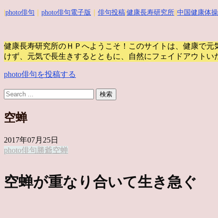
|
photo俳句
｜
photo俳句電子版
｜
俳句投稿
|
健康長寿研究所
||
中国健康体操
健康長寿研究所のＨＰへようこそ！このサイトは、健康で元
けず、元気で長生きするとともに、自然にフェイドアウトい
photo俳句を投稿する
空蝉
2017年07月25日
photo俳句
勝爺
空蝉
空蝉が重なり合いて生き急ぐ