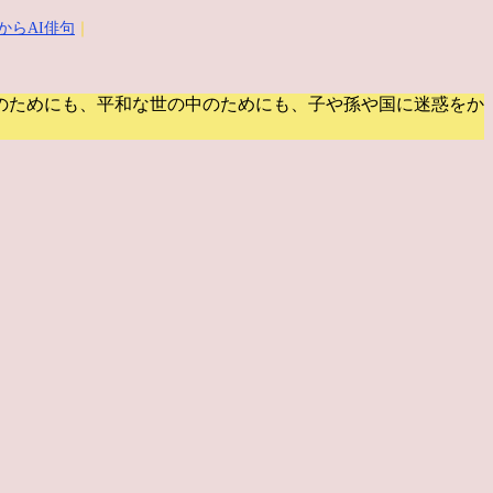
からAI俳句
｜
のためにも、平和な世の中のためにも、子や孫や国に迷惑をか