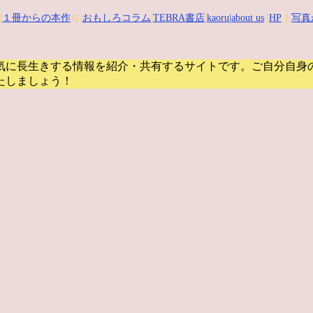
|
１冊からの本作
り|
おもしろコラム
|
TEBRA書店
|
kaoru
|about us
|
HP
｜
写真
気に長生きする情報を紹介・共有するサイトです。
ご自分自身
たしましょう！