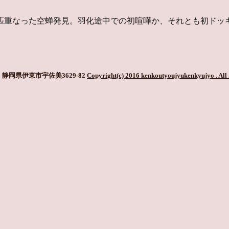
匹重なった空蝉発見。羽化途中での初喧嘩か、それとも初ドッ
静岡県伊東市宇佐美3629-82
Copyright(c) 2016 kenkoutyoujyukenkyujyo
. All