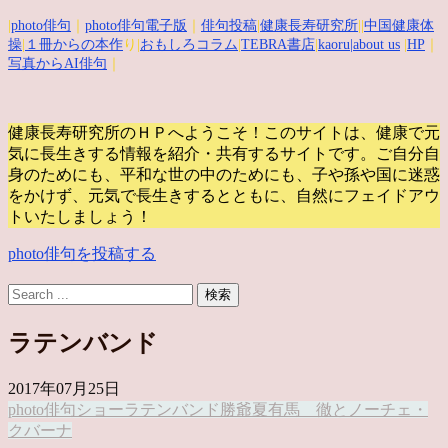
|
photo俳句
｜
photo俳句電子版
｜
俳句投稿
|
健康長寿研究所
||
中国健康体
操
|
１冊からの本作
り|
おもしろコラム
|
TEBRA書店
|
kaoru
|about us
|
HP
｜
写真からAI俳句
｜
健康長寿研究所のＨＰへようこそ！このサイトは、健康で元
気に長生きする情報を紹介・共有するサイトです。
ご自分自
身のためにも、平和な世の中のためにも、子や孫や国に迷惑
をかけず、元気で長生きするとともに、自然にフェイドアウ
トいたしましょう！
photo俳句を投稿する
ラテンバンド
2017年07月25日
photo俳句
ショー
ラテンバンド
勝爺
夏
有馬 徹とノーチェ・
クバーナ