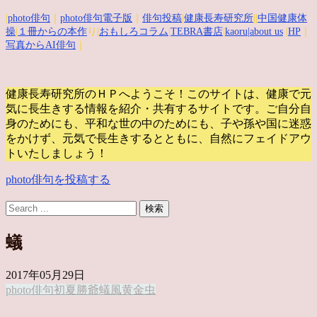
|
photo俳句
｜
photo俳句電子版
｜
俳句投稿
|
健康長寿研究所
||
中国健康体
操
|
１冊からの本作
り|
おもしろコラム
|
TEBRA書店
|
kaoru
|about us
|
HP
｜
写真からAI俳句
｜
健康長寿研究所のＨＰへようこそ！このサイトは、健康で元
気に長生きする情報を紹介・共有するサイトです。
ご自分自
身のためにも、平和な世の中のためにも、子や孫や国に迷惑
をかけず、元気で長生きするとともに、自然にフェイドアウ
トいたしましょう！
photo俳句を投稿する
蟻
2017年05月29日
photo俳句
初夏
勝爺
蟻
風
黄金虫