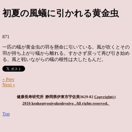
初夏の風蟻に引かれる黄金虫
871
一匹の蟻が黄金虫の羽を懸命に引いている。風が吹くとその
羽が持ち上がり蟻から離れる。すかさず戻って再び引き始め
る。風と戦いながらの蟻の根性は大したもんだ。
« Prev
Next »
健康長寿研究所 静岡県伊東市宇佐美3629-82
Copyright(c)
2016 kenkoutyoujyukenkyujyo
. All rights reserved.
Top