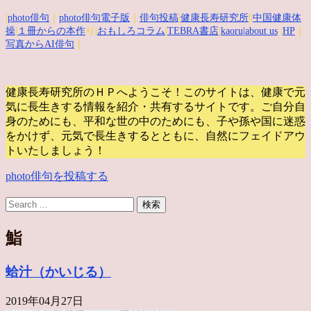
|
photo俳句
｜
photo俳句電子版
｜
俳句投稿
|
健康長寿研究所
||
中国健康体
操
|
１冊からの本作
り|
おもしろコラム
|
TEBRA書店
|
kaoru
|about us
|
HP
｜
写真からAI俳句
｜
健康長寿研究所のＨＰへようこそ！このサイトは、健康で元
気に長生きする情報を紹介・共有するサイトです。
ご自分自
身のためにも、平和な世の中のためにも、子や孫や国に迷惑
をかけず、元気で長生きするとともに、自然にフェイドアウ
トいたしましょう！
photo俳句を投稿する
鮨
蛤汁（かいじる）
2019年04月27日