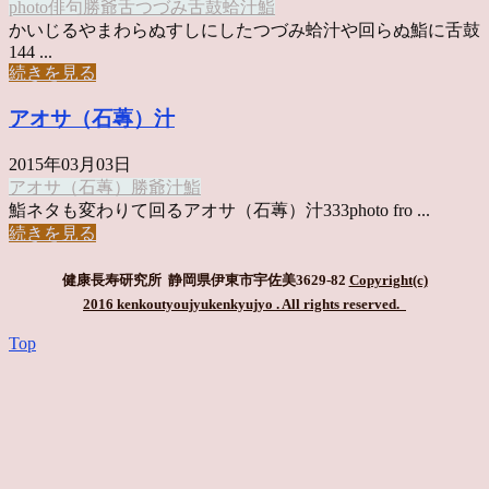
photo俳句
勝爺
舌つづみ
舌鼓
蛤汁
鮨
かいじるやまわらぬすしにしたつづみ蛤汁や回らぬ鮨に舌鼓
144 ...
続きを見る
アオサ（石蓴）汁
2015年03月03日
アオサ（石蓴）
勝爺
汁
鮨
鮨ネタも変わりて回るアオサ（石蓴）汁333photo fro ...
続きを見る
健康長寿研究所 静岡県伊東市宇佐美3629-82
Copyright(c)
2016 kenkoutyoujyukenkyujyo
. All rights reserved.
Top