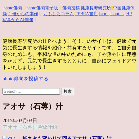
|
photo俳句
｜
photo俳句電子版
｜
俳句投稿
|
健康長寿研究所
||
中国健康体
操
|
１冊からの本作
り|
おもしろコラム
|
TEBRA書店
|
kaoru
|about us
|
HP
｜
写真からAI俳句
｜
健康長寿研究所のＨＰへようこそ！このサイトは、健康で元
気に長生きする情報を紹介・共有するサイトです。
ご自分自
身のためにも、平和な世の中のためにも、子や孫や国に迷惑
をかけず、元気で長生きするとともに、自然にフェイドアウ
トいたしましょう！
photo俳句を投稿する
アオサ（石蓴）汁
2015年03月03日
アオサ（石蓴）
勝爺
汁
鮨
鮨ネタも変わりて回るアオサ（石蓴）汁