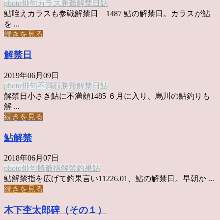
photo俳句
カラス
勝爺
解禁日
鮎
鮎咥えカラスも参戦解禁日 1487 鮎の解禁日。カラスが鮎
を ...
続きを見る
解禁日
2019年06月09日
photo俳句
不満顔
勝爺
解禁日
鮎
解禁日小さき鮎に不満顔1485 ６月に入り、烏川の鮎釣りも
解 ...
続きを見る
鮎解禁
2018年06月07日
photo俳句
勝爺
指
解禁
釣果
鮎
鮎解禁指を広げて釣果言い11226.01、鮎の解禁日。早朝か ...
続きを見る
木下杢太郎碑（その１）