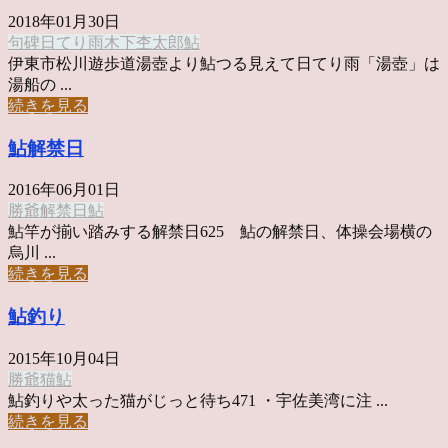
2018年01月30日
句碑
日てり雨
木下杢太郎
鮎
伊東市松川遊歩道湯壺より鮎つる見えて日てり雨「湯壺」は
湯船の ...
続きを見る
鮎解禁日
2016年06月01日
勝爺
解禁日
鮎
鮎竿が揃い踏みする解禁日625 鮎の解禁日、体操会場横の
烏川 ...
続きを見る
鮎釣り
2015年10月04日
勝爺
猫
鮎
鮎釣りや太った猫がじっと待ち471 ・宇佐美湾に注 ...
続きを見る