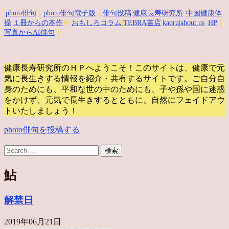
|
photo俳句
｜
photo俳句電子版
｜
俳句投稿
|
健康長寿研究所
||
中国健康体
操
|
１冊からの本作
り|
おもしろコラム
|
TEBRA書店
|
kaoru
|about us
|
HP
｜
写真からAI俳句
｜
健康長寿研究所のＨＰへようこそ！このサイトは、健康で元
気に長生きする情報を紹介・共有するサイトです。
ご自分自
身のためにも、平和な世の中のためにも、子や孫や国に迷惑
をかけず、元気で長生きするとともに、自然にフェイドアウ
トいたしましょう！
photo俳句を投稿する
鮎
解禁日
2019年06月21日