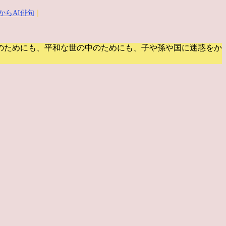
からAI俳句
｜
のためにも、平和な世の中のためにも、子や孫や国に迷惑をか