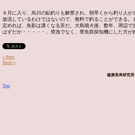
６月に入り、烏川の鮎釣りも解禁され、朝早くから釣り人が
放流しているわけではないので、無料で釣ることができる。
定めれば、魚影は濃くなる筈だ。大島噴火後、数年、周辺で
はずだが・・・・・。禁漁でなく、禁魚群探知機にした方が
« Prev
Next »
健康長寿研究所 
Top