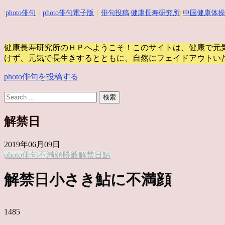
|
photo俳句
｜
photo俳句電子版
｜
俳句投稿
|
健康長寿研究所
||
中国健康体操
健康長寿研究所のＨＰへようこそ！このサイトは、健康で元
けず、元気で長生きするとともに、自然にフェイドアウトい
photo俳句を投稿する
解禁日
2019年06月09日
photo俳句
不満顔
勝爺
解禁日
鮎
解禁日小さき鮎に不満顔
1485