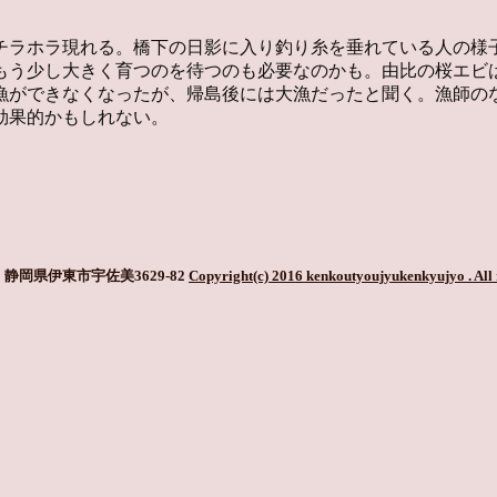
チラホラ現れる。橋下の日影に入り釣り糸を垂れている人の様
もう少し大きく育つのを待つのも必要なのかも。由比の桜エビ
漁ができなくなったが、帰島後には大漁だったと聞く。漁師の
効果的かもしれない。
静岡県伊東市宇佐美3629-82
Copyright(c) 2016 kenkoutyoujyukenkyujyo
. All