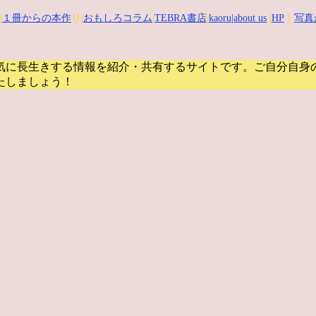
|
１冊からの本作
り|
おもしろコラム
|
TEBRA書店
|
kaoru
|about us
|
HP
｜
写真
気に長生きする情報を紹介・共有するサイトです。
ご自分自身
たしましょう！