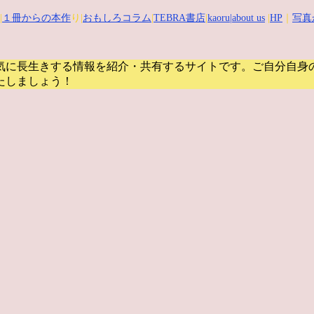
|
１冊からの本作
り|
おもしろコラム
|
TEBRA書店
|
kaoru
|about us
|
HP
｜
写真
気に長生きする情報を紹介・共有するサイトです。
ご自分自身
たしましょう！