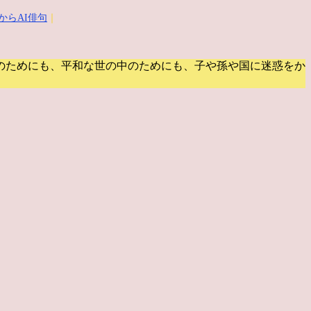
からAI俳句
｜
のためにも、平和な世の中のためにも、子や孫や国に迷惑をか