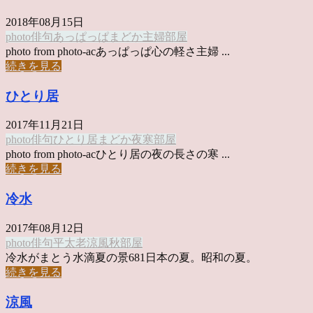
2018年08月15日
photo俳句
あっぱっぱ
まどか
主婦
部屋
photo from photo-acあっぱっぱ心の軽さ主婦 ...
続きを見る
ひとり居
2017年11月21日
photo俳句
ひとり居
まどか
夜
寒
部屋
photo from photo-acひとり居の夜の長さの寒 ...
続きを見る
冷水
2017年08月12日
photo俳句
平太老
涼風
秋
部屋
冷水がまとう水滴夏の景681日本の夏。昭和の夏。
続きを見る
涼風