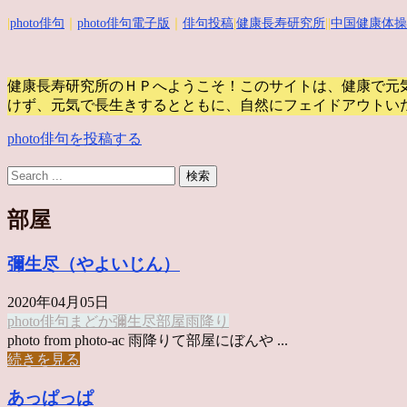
|
photo俳句
｜
photo俳句電子版
｜
俳句投稿
|
健康長寿研究所
||
中国健康体操
健康長寿研究所のＨＰへようこそ！このサイトは、健康で元
けず、元気で長生きするとともに、自然にフェイドアウトい
photo俳句を投稿する
部屋
彌生尽（やよいじん）
2020年04月05日
photo俳句
まどか
彌生尽
部屋
雨降り
photo from photo-ac 雨降りて部屋にぼんや ...
続きを見る
あっぱっぱ