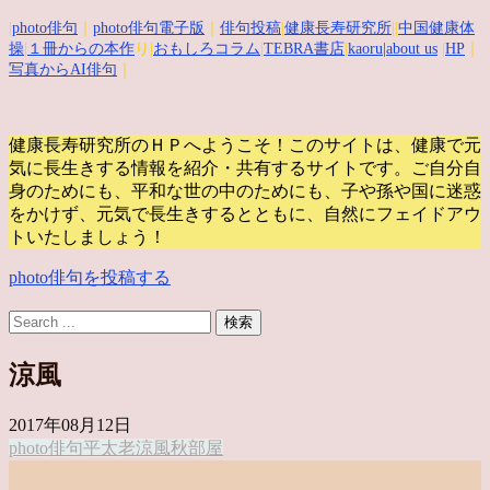
|
photo俳句
｜
photo俳句電子版
｜
俳句投稿
|
健康長寿研究所
||
中国健康体
操
|
１冊からの本作
り|
おもしろコラム
|
TEBRA書店
|
kaoru
|about us
|
HP
｜
写真からAI俳句
｜
健康長寿研究所のＨＰへようこそ！このサイトは、健康で元
気に長生きする情報を紹介・共有するサイトです。
ご自分自
身のためにも、平和な世の中のためにも、子や孫や国に迷惑
をかけず、元気で長生きするとともに、自然にフェイドアウ
トいたしましょう！
photo俳句を投稿する
涼風
2017年08月12日
photo俳句
平太老
涼風
秋
部屋