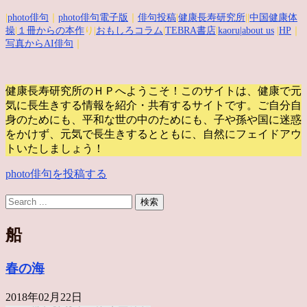
|
photo俳句
｜
photo俳句電子版
｜
俳句投稿
|
健康長寿研究所
||
中国健康体
操
|
１冊からの本作
り|
おもしろコラム
|
TEBRA書店
|
kaoru
|about us
|
HP
｜
写真からAI俳句
｜
健康長寿研究所のＨＰへようこそ！このサイトは、健康で元
気に長生きする情報を紹介・共有するサイトです。
ご自分自
身のためにも、平和な世の中のためにも、子や孫や国に迷惑
をかけず、元気で長生きするとともに、自然にフェイドアウ
トいたしましょう！
photo俳句を投稿する
船
春の海
2018年02月22日