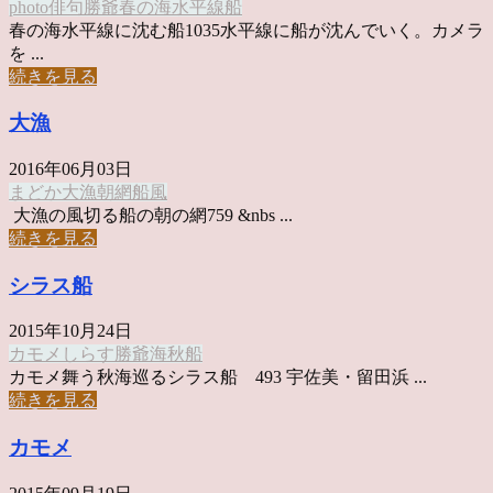
photo俳句
勝爺
春の海
水平線
船
春の海水平線に沈む船1035水平線に船が沈んでいく。カメラ
を ...
続きを見る
大漁
2016年06月03日
まどか
大漁
朝
網
船
風
大漁の風切る船の朝の網759 &nbs ...
続きを見る
シラス船
2015年10月24日
カモメ
しらす
勝爺
海
秋
船
カモメ舞う秋海巡るシラス船 493 宇佐美・留田浜 ...
続きを見る
カモメ