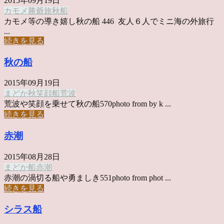
2015年09月19日
カモメ
勝爺
旅
秋
船
カモメ等の導き嬉し秋の船 446 友人６人でミニ海の外旅行
...
続きを見る
秋の船
2015年09月19日
まどか
秋
笑顔
船
荒波
荒波や笑顔を乗せて秋の船570photo from by k ...
続きを見る
赤潮
2015年08月28日
まどか
船
赤潮
赤潮の渦切る船や勇ましき551photo from phot ...
続きを見る
シラス船